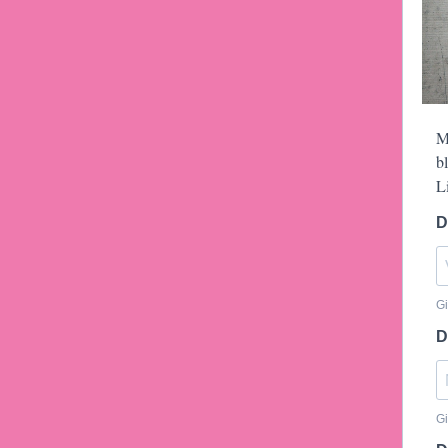
M
b
L
D
Gi
D
G